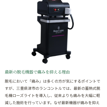
痛くない脱毛で叶える優しい肌ケア
脱毛で効果と優しさを両立するコツ
痛くない脱毛で高い効果を得る秘訣
脱毛後に実感できる優しい肌の変化
効果重視でも痛みを抑えるための工夫
脱毛施術前後の肌ケアで優しさを維持
安心できる脱毛選択のポイント解説
津市で痛みの少ない脱毛を体験する方法
津市で脱毛を痛み少なく始める方法
最新の脱毛機器で痛みを抑える理由
医療脱毛で痛みを軽減する予約の流れ
脱毛において「痛み」は多くの方が気にするポイントで
脱毛前に知りたい安心ポイントまとめ
すが、三重県津市のランコントルでは、最新の蓄熱式脱
痛くない脱毛体験の流れと注意点解説
毛機ローズライトを導入し、従来よりも痛みを大幅に軽
脱毛の痛みを不安なく減らす事前対策
減した施術を行っています。なぜ最新機器が痛みを抑え