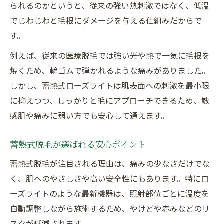
不安を解消する脱毛選びのポイントまとめ
られるのかというと、従来の強い熱刺激ではなく、低温
でじわじわと毛根にダメージを与える仕組みだからで
痛みへの不安を減らす脱毛選びの基準
す。
医療脱毛で安心を得るカウンセリング活用
法
例えば、従来の医療脱毛では強い光や熱で一気に毛根を
焼くため、輪ゴムで弾かれるような痛みがありました。
脱毛施術時のプライバシー配慮ポイント
しかし、蓄熱式ローズライトは肌表面への刺激を最小限
痛くない脱毛サロンの選び方と注意点
に抑えつつ、しっかりと毛にアプローチできるため、敏
脱毛は効果と安心感が両立できる理由
感肌や痛みに弱い方でも安心して通えます。
痛くない医療脱毛の効果は本当にあるのか
痛くない医療脱毛で高い効果を実感する
蓄熱式脱毛が選ばれる安心ポイント
脱毛で痛みが少なくても結果は変わる？
蓄熱式脱毛が注目される理由は、痛みの少なさだけでな
脱毛施術の効果と痛みの関係性を解説
く、肌へのやさしさや高い安全性にもあります。特にロ
医療脱毛ならではの継続効果の秘密
ーズライトのような最新機器は、照射部位ごとに温度を
痛みの少ない脱毛成功談とその実感
自動調整しながら施術するため、やけどや赤みなどのリ
スクが低減されます。