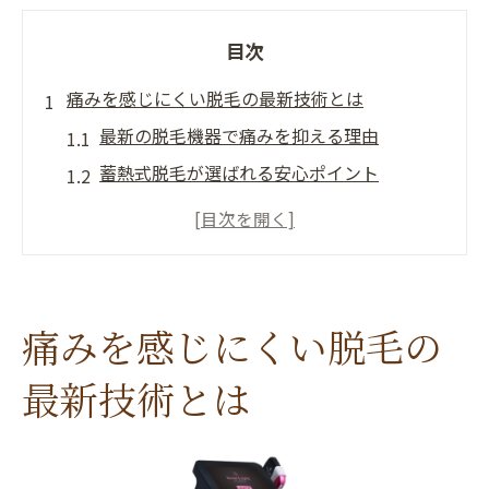
目次
痛みを感じにくい脱毛の最新技術とは
最新の脱毛機器で痛みを抑える理由
蓄熱式脱毛が選ばれる安心ポイント
脱毛で痛みの少なさを実現する仕組み
医療脱毛の技術進化で快適な施術へ
痛くない脱毛を支える安全対策の工夫
敏感肌にも安心な脱毛を目指すなら
痛みを感じにくい脱毛の
敏感肌でも安心な脱毛方法の選び方
最新技術とは
痛みが苦手な方に合う脱毛施術の特徴
脱毛で肌トラブルを防ぐための配慮点
医療脱毛で敏感肌が安心できる理由