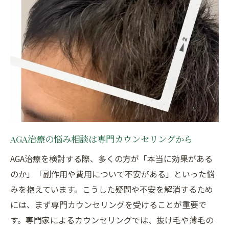
AGA治療の安全性と副作用に関する最新情報
安心して通えるAGA治療サロンの条件とは
医療提携サロンで受けるAGA治療の安心感
AGA治療のプライバシー対策とサポート体制
カウンセリング重視のAGA治療法を紹介
継続サポート充実のAGAケアに迫る
AGA治療を続けるためのサロン継続サポート
医療提携サロンで受けるアフターケアの実
AGA治療の悩み相談は専門カウンセリングから
態
AGA治療を検討する際、多くの方が「本当に効果がある
AGA治療の経過観察とサポート体制を解説
のか」「副作用や費用について不安がある」といった悩
継続が大切なAGA治療のサポート事例紹介
みを抱えています。こうした疑問や不安を解消するため
サロン選びで重要なAGA治療の継続フォロー
には、まず専門カウンセリングを受けることが重要で
医療提携サロンで得られる安心感の理由
す。専門家によるカウンセリングでは、抜け毛や薄毛の