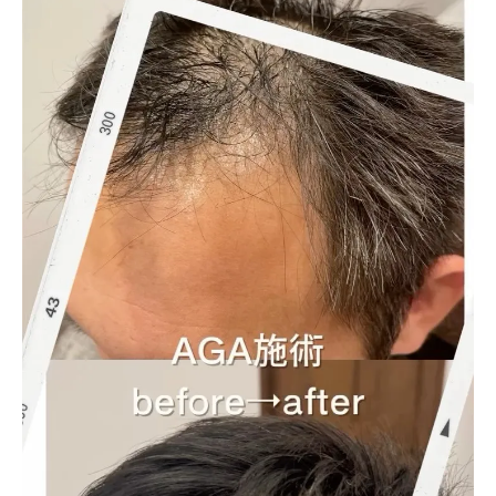
医療連携によるAGA治療のサロンメリット比
較
三重県津市で選ばれるAGA治療サロンの魅力
AGA治療の安心感はサロンの医療提携で変わ
る
医療提携サロンのAGA治療サポート内容を紹
介
AGA治療選びに迷ったら知るべき判断軸
AGA治療選びの重要ポイントを徹底解説
信頼できるAGA治療サロンの見極め方とは
AGA治療の費用と効果で考える選択基準
自分に最適なAGA治療を選ぶための視点
通いやすさや予約体制もAGA治療選びの鍵
安心を重視する方のためのAGA治療法