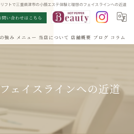
糸リフトで三重県津市の小顔エステ体験と理想のフェイスラインへの近道
お問い合わせはこちら
の強み
メニュー
当店について
店舗概要
ブログ
コラム
メンズ
口コミ
女性
フェイスラインへの近道
全身
VIO
エステ