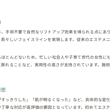
ダウンタイム少なめ光糸リフトで透明感アップ
ダウンタイムが少ない光糸リフトの魅力
光糸リフトで透明感ある美肌を目指す方法
由
敏感肌にもやさしい光糸リフト施術とは
は、手術不要で自然なリフトアップ効果を得られる点にあ
サロンで実践ダウンタイム短縮のポイント
、若々しいフェイスラインを実現します。従来のエステメ
光糸リフトエステで肌質改善を実感しよう
痛みが気になる方にも安心な光糸リフト施術
もほとんどないため、忙しい社会人や子育て世代の女性に
痛みが心配な方へ光糸リフト施術の安心感
に戻れることなど、実用性の高さが支持されています。施
低刺激な光糸リフトでリラックス体験
光糸リフト口コミで分かる痛みの少なさ
サロンスタッフによる丁寧な光糸リフト対応
秘密
機械進化で痛みが減った光糸リフトとは
がすっきりした」「肌が明るくなった」など、具体的な変
や丁寧な対応が高評価の要因となっています。初めてエス