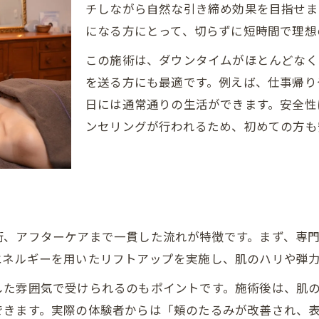
チしながら自然な引き締め効果を目指せま
肌のハリを目指すなら光糸リフトがおすすめ
になる方にとって、切らずに短時間で理想
肌のハリ向上に光糸リフトが効く理由
この施術は、ダウンタイムがほとんどなく
光糸リフトで感じるうるおいと透明感の変化
を送る方にも最適です。例えば、仕事帰り
エステケアで光糸リフトを選ぶメリット
日には通常通りの生活ができます。安全性
光糸リフト口コミで見るハリアップ効果
ンセリングが行われるため、初めての方も
年齢肌の悩みも光糸リフトで根本改善
口コミで話題の光糸リフトエステの実力
光糸リフトエステの口コミ人気の理由とは
実際の体験談でわかる光糸リフトの効果
術、アフターケアまで一貫した流れが特徴です。まず、専
サロン選びに役立つ光糸リフトの評判
エネルギーを用いたリフトアップを実施し、肌のハリや弾
光糸リフト口コミから見るエステの特徴
した雰囲気で受けられるのもポイントです。施術後は、肌
光糸リフト体験者の声に学ぶ成功ポイント
できます。実際の体験者からは「頬のたるみが改善され、