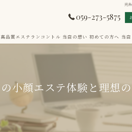
光
059-273-5875
の高品質エステランコントル
当店の想い
初めての方へ
当店
市の小顔エステ体験と理想の