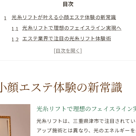
目次
光糸リフトが叶える小顔エステ体験の新常識
光糸リフトで理想のフェイスライン実現へ
エステ業界で注目の光糸リフト体験術
小顔エステに光糸リフトが選ばれる理由
光糸リフトの口コミから見る満足度の秘密
サロン選びで失敗しない光糸リフトのポイント
最新技術を活かした光糸リフトの効果分析
小顔エステ体験の新常識
光糸リフト効果でフェイスラインが変わる理由
光糸リフトの仕組みとエステ技術の進化
光糸リフトで理想のフェイスライン
光糸リフト機械が生む美肌と小顔の相乗効果
光糸リフトは、三重県津市で注目されてい
口コミで広がる光糸リフト効果の真相とは
アップ施術とは異なり、光のエネルギーを
光糸リフトのデメリットとその対策方法